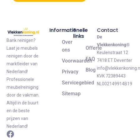
Informatie
Snelle
Contact
links
De
Bank reinigen?
Over
Vlekkenkoning®
Offerte
Laat je meubels
ons
Keulenstraat 12
reinigen door de
FAQ
Voorwaarden
7418 ET Deventer
marktleider van
info@vlekkenkoning.n
Blog
Privacy
Nederland!
KVK 72389443
Professionele
Servicegebied
NL002149914B19
meubelreiniging
Sitemap
door de vakman.
Altijd in de buurt
en de beste
prijzen van
Nederland!