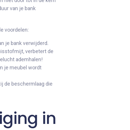
 niet door tot in de kern
sduur van je bank
de voordelen:
an je bank verwijderd.
isstofmijt, verbetert de
pgelucht ademhalen!
van je meubel wordt
zij de beschermlaag die
ging in