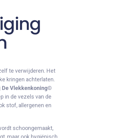
iging
n
zelf te verwijderen. Het
e kringen achterlaten.
j
De Vlekkenkoning©
ep in de vezels van de
ok stof, allergenen en
g wordt schoongemaakt,
oogt, maar ook hygiënisch