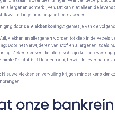
ingen ontstaan. Bovendien dringen veel van deze producten
 en allergenen achterblijven. Dit kan niet alleen de leven
htkwaliteit in je huis negatief beïnvloeden.
iniging door
De Vlekkenkoning©
geniet je van de volgen
uil, vlekken en allergenen worden tot diep in de vezels v
ng:
Door het verwijderen van stof en allergenen, zoals hu
 woning. Zeker mensen die allergisch zijn kunnen weer o
e bank:
De stof blijft langer mooi, terwijl de levensduur 
:
Nieuwe vlekken en vervuiling krijgen minder kans dank
aanbrengen.
t onze bankreini