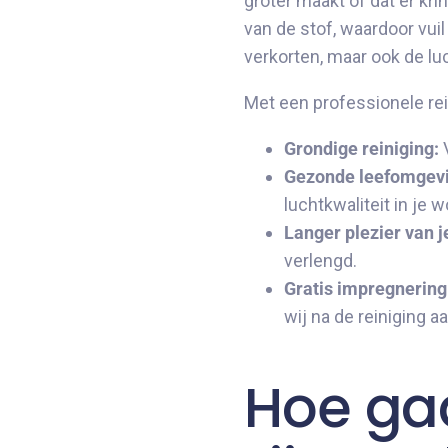
groter maakt of dat er kr
van de stof, waardoor vuil
verkorten, maar ook de luc
Met een professionele re
Grondige reiniging:
V
Gezonde leefomgevi
luchtkwaliteit in je
Langer plezier van j
verlengd.
Gratis impregnering
wij na de reiniging 
Hoe gaa