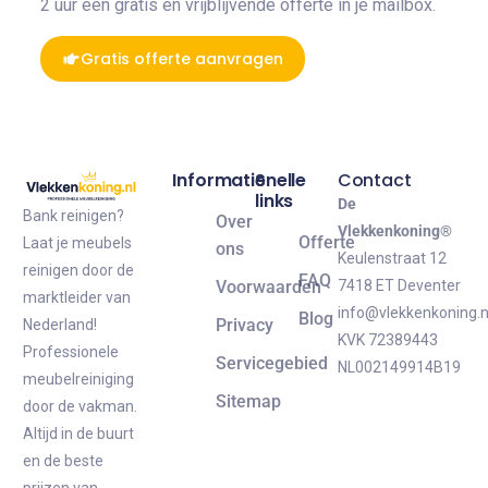
2 uur een gratis en vrijblijvende offerte in je mailbox.
Gratis offerte aanvragen
Informatie
Snelle
Contact
links
De
Bank reinigen?
Over
Vlekkenkoning®
Offerte
Laat je meubels
ons
Keulenstraat 12
reinigen door de
FAQ
Voorwaarden
7418 ET Deventer
marktleider van
info@vlekkenkoning.n
Blog
Privacy
Nederland!
KVK 72389443
Professionele
Servicegebied
NL002149914B19
meubelreiniging
Sitemap
door de vakman.
Altijd in de buurt
en de beste
prijzen van