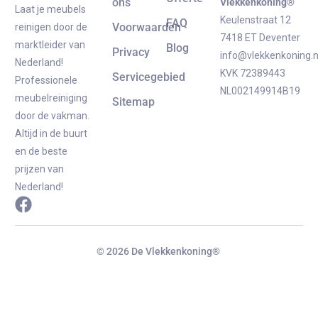
ons
Vlekkenkoning®
Laat je meubels
Keulenstraat 12
FAQ
Voorwaarden
reinigen door de
7418 ET Deventer
marktleider van
Blog
Privacy
info@vlekkenkoning.n
Nederland!
KVK 72389443
Servicegebied
Professionele
NL002149914B19
meubelreiniging
Sitemap
door de vakman.
Altijd in de buurt
en de beste
prijzen van
Nederland!
© 2026 De Vlekkenkoning®