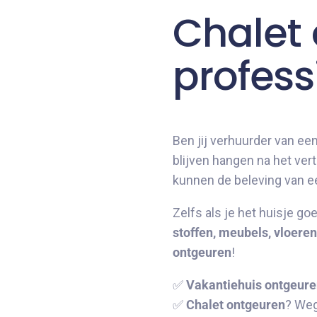
Chalet
profess
Ben jij verhuurder van ee
blijven hangen na het ver
kunnen de beleving van ee
Zelfs als je het huisje g
stoffen, meubels, vloere
ontgeuren
!
✅
Vakantiehuis ontgeur
✅
Chalet ontgeuren
? Weg