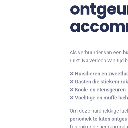
ontgeur
accom
Als verhuurder van een
bu
ruikt. Na verloop van tij
❌
Huisdieren en zweetlu
❌
Gasten die stiekem rok
❌
Kook- en etensgeuren
❌
Vochtige en muffe luch
Om deze hardnekkige luch
periodiek te laten ontge
fris ruikende accommodat