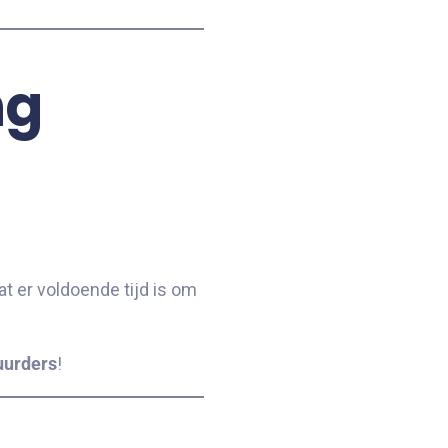
ng
t er voldoende tijd is om
uurders
!