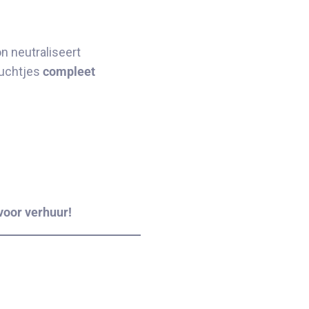
n neutraliseert
luchtjes
compleet
voor verhuur!