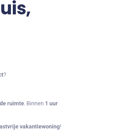
uis,
ct
?
 de ruimte
. Binnen
1 uur
gastvrije vakantiewoning
!