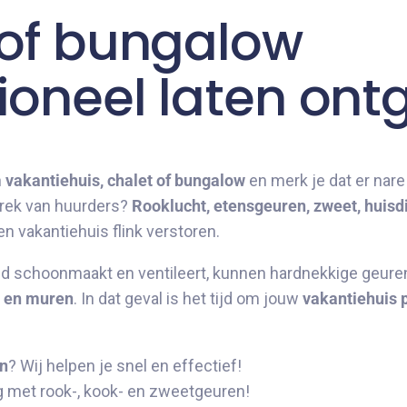
 of bungalow
ioneel laten ont
n
vakantiehuis, chalet of bungalow
en merk je dat er nar
trek van huurders?
Rooklucht, etensgeuren, zweet, huisd
n vakantiehuis flink verstoren.
oed schoonmaakt en ventileert, kunnen hardnekkige geuren
n en muren
. In dat geval is het tijd om jouw
vakantiehuis p
en
? Wij helpen je snel en effectief!
 met rook-, kook- en zweetgeuren!