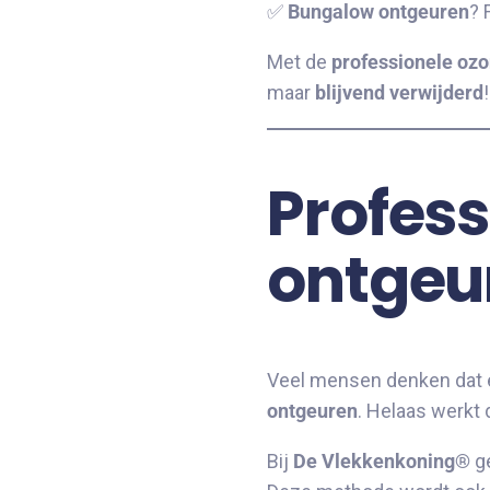
✅
Bungalow ontgeuren
? 
Met de
professionele oz
maar
blijvend verwijderd
!
Profess
ontgeur
Veel mensen denken dat e
ontgeuren
. Helaas werkt 
Bij
De Vlekkenkoning®
ge