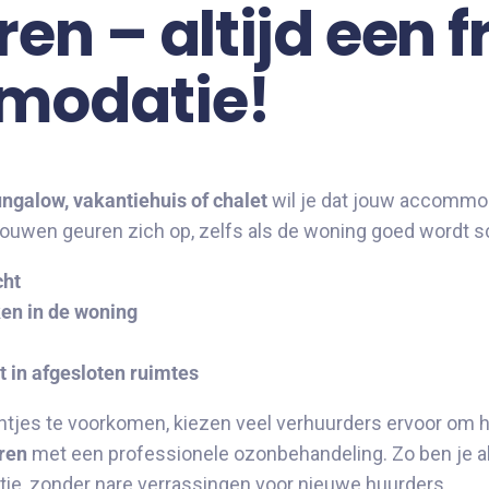
en – altijd een f
modatie!
ngalow, vakantiehuis of chalet
wil je dat jouw accommo
d bouwen geuren zich op, zelfs als de woning goed wordt
cht
en in de woning
t in afgesloten ruimtes
tjes te voorkomen, kiezen veel verhuurders ervoor om 
uren
met een professionele ozonbehandeling. Zo ben je al
ie, zonder nare verrassingen voor nieuwe huurders.