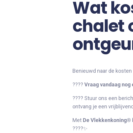
Wat kos
chalet
ontgeu
Benieuwd naar de kosten 
????
Vraag vandaag nog e
???? Stuur ons een beric
ontvang je een vrijblijvend
Met
De Vlekkenkoning®
????✨