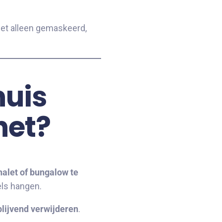
et alleen gemaskeerd,
huis
het?
halet of bungalow te
bels hangen.
blijvend verwijderen
.