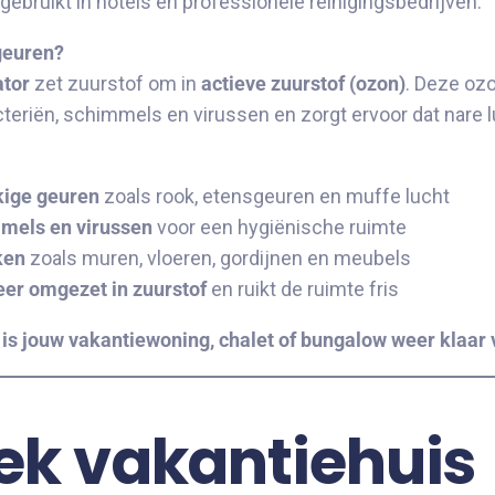
bruikt in hotels en professionele reinigingsbedrijven.
geuren?
tor
zet zuurstof om in
actieve zuurstof (ozon)
. Deze ozo
cteriën, schimmels en virussen en zorgt ervoor dat nare 
kige geuren
zoals rook, etensgeuren en muffe lucht
mmels en virussen
voor een hygiënische ruimte
ken
zoals muren, vloeren, gordijnen en meubels
weer omgezet in zuurstof
en ruikt de ruimte fris
 is jouw vakantiewoning, chalet of bungalow weer klaar 
ek vakantiehuis