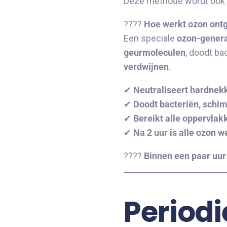
Deze methode wordt ook ge
????
Hoe werkt ozon ont
Een speciale
ozon-genera
geurmoleculen
, doodt ba
verdwijnen
.
✔
Neutraliseert hardnek
✔
Doodt bacteriën, schi
✔
Bereikt alle oppervlak
✔
Na 2 uur is alle ozon 
????
Binnen een paar uur
Periodi