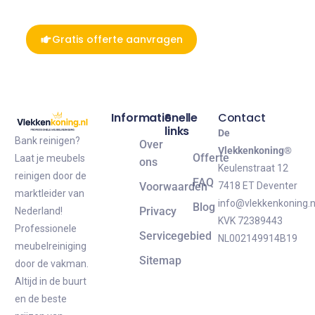
Gratis offerte aanvragen
Informatie
Snelle
Contact
links
De
Bank reinigen?
Over
Vlekkenkoning®
Offerte
Laat je meubels
ons
Keulenstraat 12
reinigen door de
FAQ
Voorwaarden
7418 ET Deventer
marktleider van
info@vlekkenkoning.n
Blog
Privacy
Nederland!
KVK 72389443
Professionele
Servicegebied
NL002149914B19
meubelreiniging
Sitemap
door de vakman.
Altijd in de buurt
en de beste