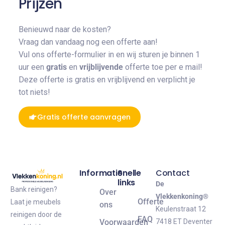
Prijzen
Benieuwd naar de kosten?
Vraag dan vandaag nog een offerte aan!
Vul ons offerte-formulier in en wij sturen je binnen 1
uur een
gratis
en
vrijblijvende
offerte toe per e mail!
Deze offerte is gratis en vrijblijvend en verplicht je
tot niets!
Gratis offerte aanvragen
Informatie
Snelle
Contact
links
De
Bank reinigen?
Over
Vlekkenkoning®
Offerte
Laat je meubels
ons
Keulenstraat 12
reinigen door de
FAQ
Voorwaarden
7418 ET Deventer